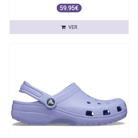
59.95€
VER