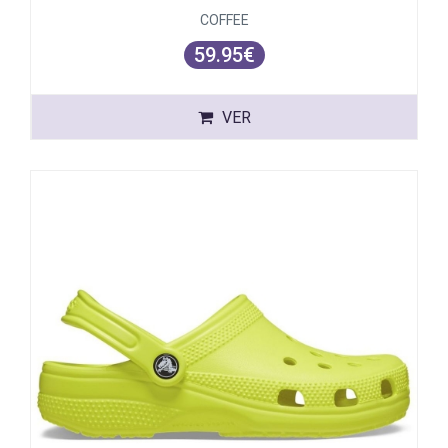
COFFEE
59.95€
VER