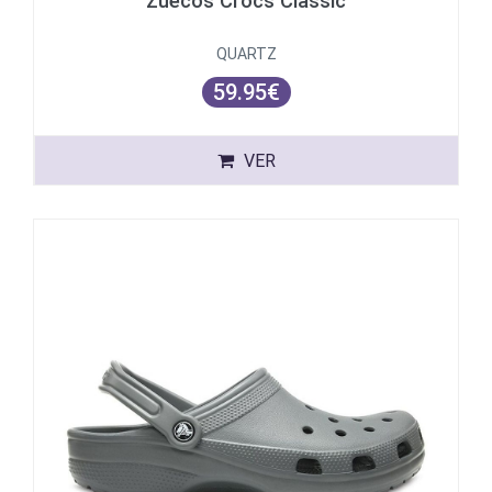
Zuecos Crocs Classic
QUARTZ
59.95€
VER