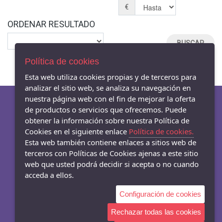
€
ORDENAR RESULTADO
Política de cookies
Esta web utiliza cookies propias y de terceros para
analizar el sitio web, se analiza su navegación en
nuestra página web con el fin de mejorar la oferta
de productos o servicios que ofrecemos. Puede
obtener la información sobre nuestra Política de
AVISO LEGAL
Cookies en el siguiente enlace
Política de cookies.
POLÍTICA DE COOKIES
Esta web también contiene enlaces a sitios web de
ENVÍOS Y DEVOLUCIONES
terceros con Políticas de Cookies ajenas a este sitio
web que usted podrá decidir si acepta o no cuando
acceda a ellos.
Configuración de cookies
- Carrer Mar 54-56, Badalona - 08911 (Barcelona)
933845003
Rechazar todas las cookies