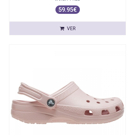
59.95€
VER