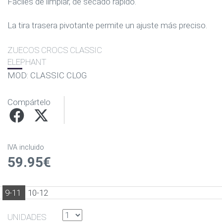
Fáciles de limpiar, de secado rápido.
La tira trasera pivotante permite un ajuste más preciso.
ZUECOS CROCS CLASSIC
ELEPHANT
MOD: CLASSIC CLOG
Compártelo
IVA incluido
59.95€
9-11
10-12
UNIDADES