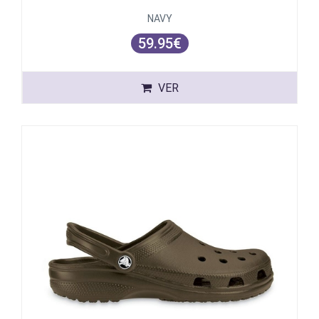
NAVY
59.95€
VER