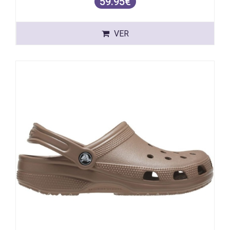
59.95€
VER