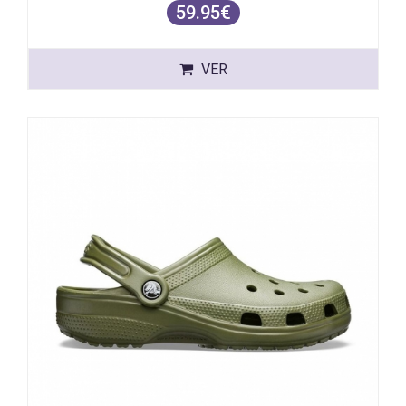
59.95€
VER