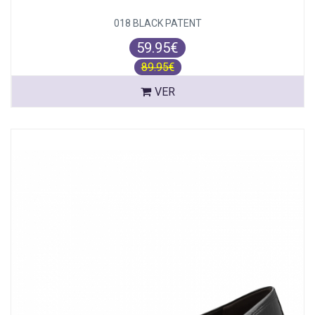
018 BLACK PATENT
59.95€
89.95€
VER