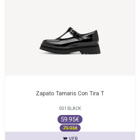
Zapato Tamaris Con Tira T
001 BLACK
59.95€
79.95€
VER