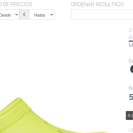
 DE PRECIOS
ORDENAR RESULTADO
€
Z
A
M
C
IV
4-
U