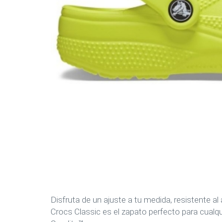
Disfruta de un ajuste a tu medida, resistente al
Crocs Classic es el zapato perfecto para cual