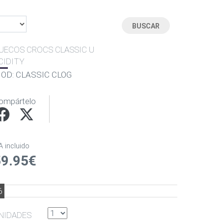
UECOS CROCS CLASSIC U
CIDITY
OD: CLASSIC CLOG
ompártelo
A incluido
59.95€
6
NIDADES