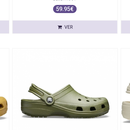
59.95€
VER