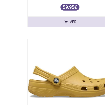
59.95€
VER