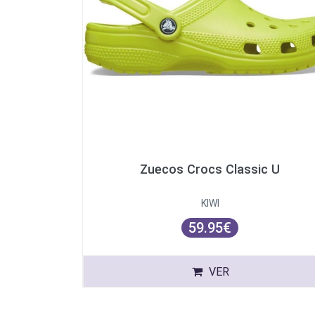
Zuecos Crocs Classic U
KIWI
59.95€
VER