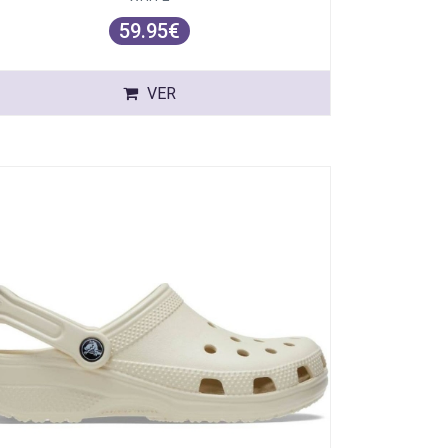
59.95€
VER