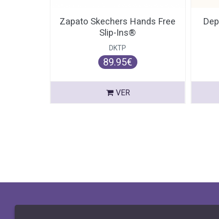
Zapato Skechers Hands Free
Dep
Slip-Ins®
DKTP
89.95€
VER
AVISO LEGAL