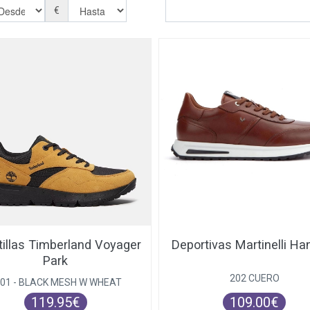
€
illas Timberland Voyager
Deportivas Martinelli Ha
Park
202 CUERO
F01 - BLACK MESH W WHEAT
119.95€
109.00€