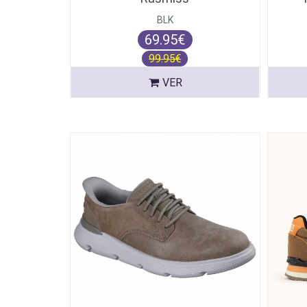
BLK
69.95€
99.95€
VER