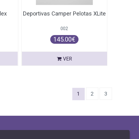
lex
Deportivas Camper Pelotas XLite
002
145.00€
VER
(current)
1
2
3