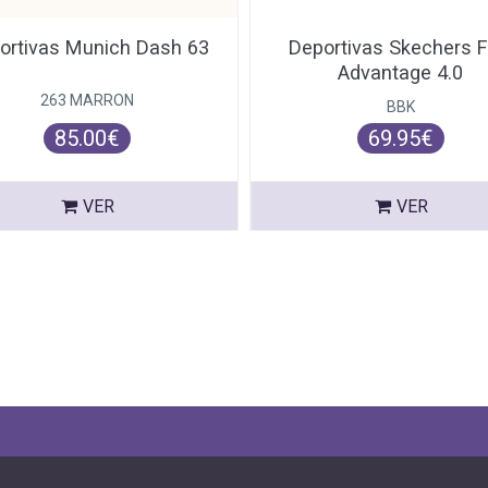
ortivas Munich Dash 63
Deportivas Skechers F
Advantage 4.0
263 MARRON
BBK
85.00€
69.95€
VER
VER