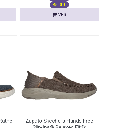
85.00€
VER
Ratner
Zapato Skechers Hands Free
Slip-Ins® Relaxed Fit®: