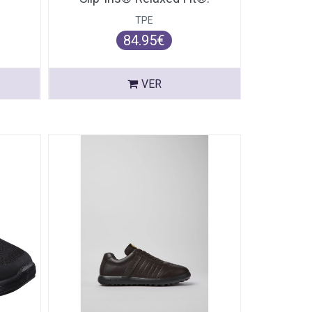
TPE
84.95€
VER