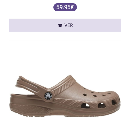
59.95€
VER