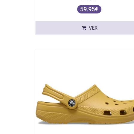
59.95€
VER