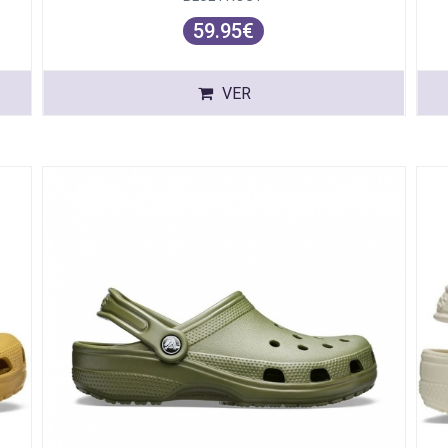
59.95€
VER