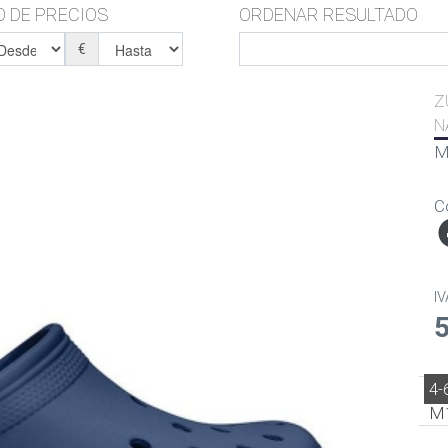
 DE PRECIOS
ORDENAR RESULTADO
€
Z
N
M
C
IV
4-
M