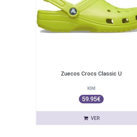
Zuecos Crocs Classic U
KIWI
59.95€
VER