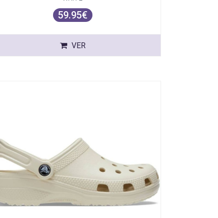
59.95€
VER