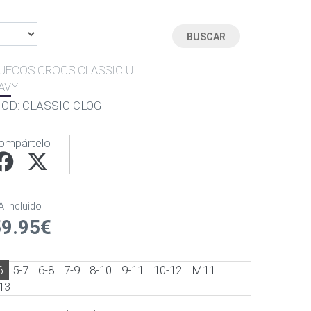
UECOS CROCS CLASSIC U
AVY
OD: CLASSIC CLOG
ompártelo
A incluido
59.95€
6
5-7
6-8
7-9
8-10
9-11
10-12
M11
13