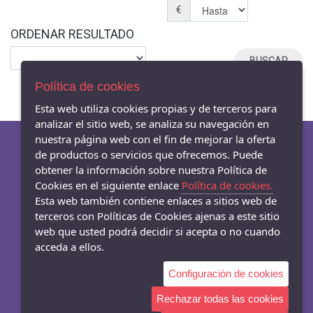
€
ORDENAR RESULTADO
Política de cookies
Esta web utiliza cookies propias y de terceros para
analizar el sitio web, se analiza su navegación en
nuestra página web con el fin de mejorar la oferta
de productos o servicios que ofrecemos. Puede
obtener la información sobre nuestra Política de
AVISO LEGAL
Cookies en el siguiente enlace
Política de cookies.
POLÍTICA DE COOKIES
Esta web también contiene enlaces a sitios web de
ENVÍOS Y DEVOLUCIONES
terceros con Políticas de Cookies ajenas a este sitio
web que usted podrá decidir si acepta o no cuando
acceda a ellos.
Configuración de cookies
- Carrer Mar 54-56, Badalona - 08911 (Barcelona)
933845003
Rechazar todas las cookies