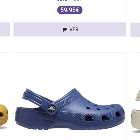
59.95€
VER