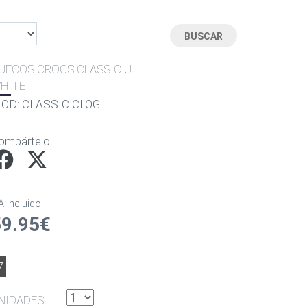
UECOS CROCS CLASSIC U
HITE
OD: CLASSIC CLOG
ompártelo
A incluido
59.95€
7
NIDADES