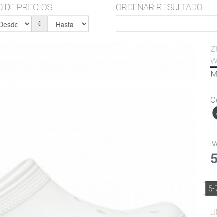
 DE PRECIOS
ORDENAR RESULTADO
€
Z
W
M
C
IV
5-
U