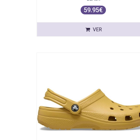
59.95€
VER