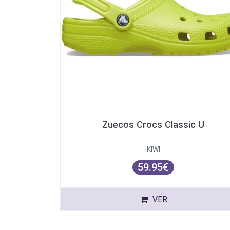
Zuecos Crocs Classic U
KIWI
59.95€
VER