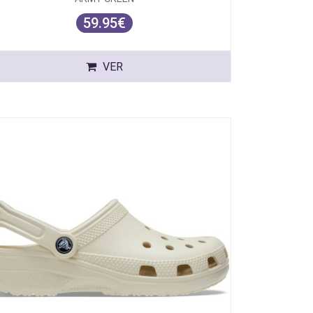
59.95€
VER