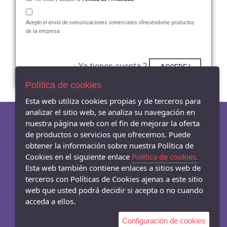
Acepto el envío de comunicaciones comerciales ofreciéndome productos
de la empresa
¿ Ya tienes cuenta ?
ACCEDE !
Política de cookies
Esta web utiliza cookies propias y de terceros para
analizar el sitio web, se analiza su navegación en
nuestra página web con el fin de mejorar la oferta
de productos o servicios que ofrecemos. Puede
AVISO LEGAL
obtener la información sobre nuestra Política de
POLÍTICA DE COOKIES
Cookies en el siguiente enlace
Política de cookies.
ENVÍOS Y DEVOLUCIONES
Esta web también contiene enlaces a sitios web de
terceros con Políticas de Cookies ajenas a este sitio
web que usted podrá decidir si acepta o no cuando
acceda a ellos.
- Carrer Mar 54-56, Badalona - 08911 (Barcelona)
Configuración de cookies
933845003