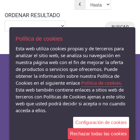
€
ORDENAR RESULTADO
Política de cookies
Esta web utiliza cookies propias y de terceros para
analizar el sitio web, se analiza su navegación en
nuestra página web con el fin de mejorar la oferta
de productos o servicios que ofrecemos. Puede
obtener la información sobre nuestra Política de
AVISO LEGAL
Cookies en el siguiente enlace
Política de cookies.
POLÍTICA DE COOKIES
Esta web también contiene enlaces a sitios web de
ENVÍOS Y DEVOLUCIONES
terceros con Políticas de Cookies ajenas a este sitio
web que usted podrá decidir si acepta o no cuando
acceda a ellos.
Configuración de cookies
- Carrer Mar 54-56, Badalona - 08911 (Barcelona)
933845003
Rechazar todas las cookies