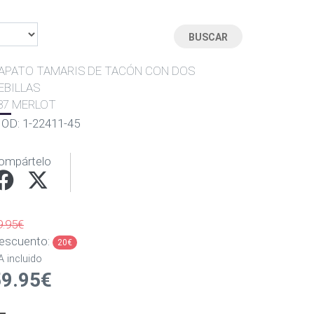
APATO TAMARIS DE TACÓN CON DOS
EBILLAS
37 MERLOT
OD: 1-22411-45
ompártelo
9.95€
escuento:
20€
A incluido
59.95€