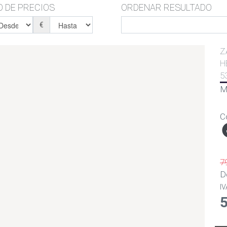
 DE PRECIOS
ORDENAR RESULTADO
€
Z
H
5
M
C
7
D
IV