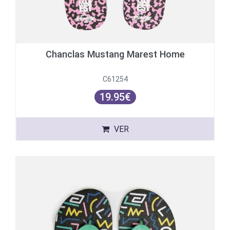
Chanclas Mustang Marest Home
C61254
19.95€
VER