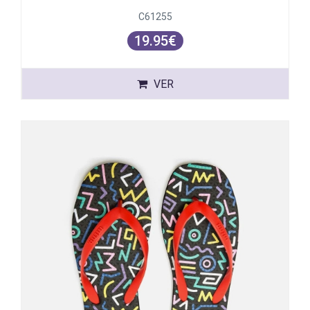
C61255
19.95€
VER