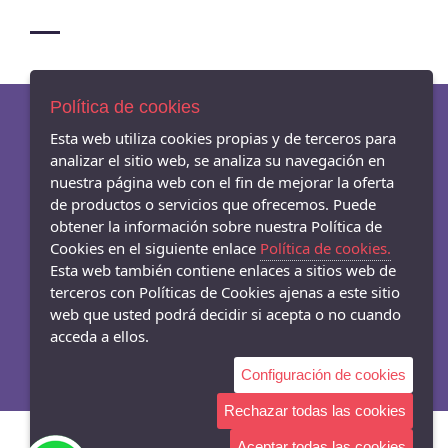
Política de cookies
Esta web utiliza cookies propias y de terceros para
AVISO LEGAL
analizar el sitio web, se analiza su navegación en
POLÍTICA DE COOKIES
nuestra página web con el fin de mejorar la oferta
ENVÍOS Y DEVOLUCIONES
de productos o servicios que ofrecemos. Puede
obtener la información sobre nuestra Política de
Cookies en el siguiente enlace
Política de cookies.
Esta web también contiene enlaces a sitios web de
terceros con Políticas de Cookies ajenas a este sitio
- Carrer Mar 54-56, Badalona - 08911 (Barcelona)
web que usted podrá decidir si acepta o no cuando
933845003
acceda a ellos.
Configuración de cookies
Rechazar todas las cookies
Aceptar todas las cookies