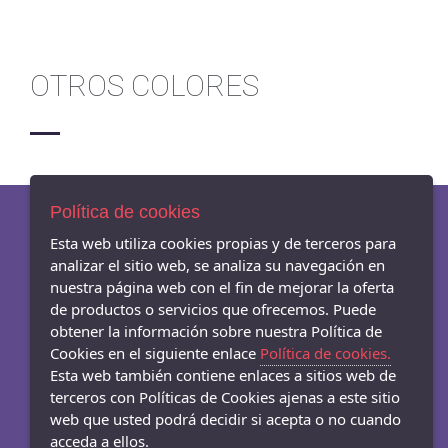
OTROS COLORES
Política de cookies
Esta web utiliza cookies propias y de terceros para
AVISO LEGAL
analizar el sitio web, se analiza su navegación en
POLÍTICA DE COOKIES
nuestra página web con el fin de mejorar la oferta
ENVÍOS Y DEVOLUCIONES
de productos o servicios que ofrecemos. Puede
obtener la información sobre nuestra Política de
Cookies en el siguiente enlace
Política de cookies.
Esta web también contiene enlaces a sitios web de
terceros con Políticas de Cookies ajenas a este sitio
- Carrer Mar 54-56, Badalona - 08911 (Barcelona)
web que usted podrá decidir si acepta o no cuando
933845003
acceda a ellos.