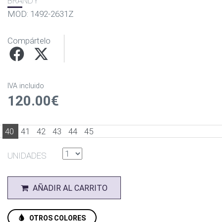
BRANDY
MOD: 1492-2631Z
Compártelo
IVA incluido
120.00€
40
41
42
43
44
45
UNIDADES
AÑADIR AL CARRITO
OTROS COLORES