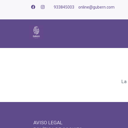
933845003
online@gubern.com
La
AVISO LEGAL