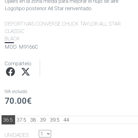
Ojales en la zona media para mejorar el flujo de aire.
Logotipo posterior All Star reinventado.
DEPORTIVAS CONVERSE CHUCK TAYLOR ALL STAR
CLASSIC
BLACK
MOD: M9166C
Compártelo
IVA incluido
70.00€
36.5
37.5
38
39
39.5
44
UNIDADES