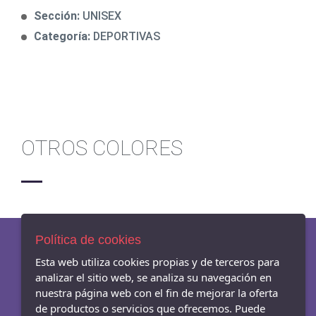
Sección:
UNISEX
Categoría:
DEPORTIVAS
OTROS COLORES
Política de cookies
Esta web utiliza cookies propias y de terceros para
AVISO LEGAL
analizar el sitio web, se analiza su navegación en
POLÍTICA DE COOKIES
nuestra página web con el fin de mejorar la oferta
ENVÍOS Y DEVOLUCIONES
de productos o servicios que ofrecemos. Puede