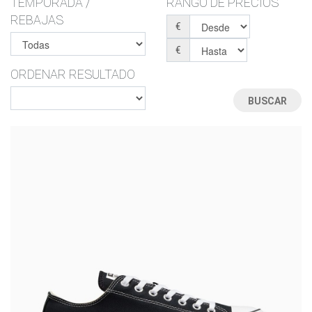
TEMPORADA /
RANGO DE PRECIOS
REBAJAS
€
€
ORDENAR RESULTADO