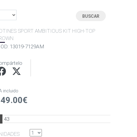
OTINES SPORT AMBITIOUS KIT HIGH-TOP
ROWN
OD: 13019-7129AM
ompártelo
A incluido
149.00€
1
43
NIDADES