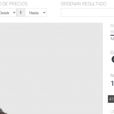
 DE PRECIOS
ORDENAR RESULTADO
€
B
B
M
C
IV
4
U